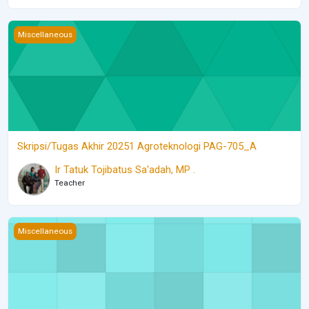
Skripsi/Tugas Akhir 20251 Agroteknologi PAG-705_A
Miscellaneous
Skripsi/Tugas Akhir 20251 Agroteknologi PAG-705_A
Ir Tatuk Tojibatus Sa'adah, MP .
Teacher
Pengantar Komunikasi &amp; Media Masa 20221 Ilmu Politik SP
Miscellaneous