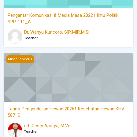
Pengantar Komunikasi & Media Masa 20221 Ilmu Politik
SPP-111_A
Dr. Wahyu Kuncoro, SIP.,MIP.,M.Si .
Teacher
Tehnik Pengendalian Hewan 20261 Kesehatan Hewan KHV-587_
Miscellaneous
Tehnik Pengendalian Hewan 20261 Kesehatan Hewan KHV-
587_D
drh Desty Apritya, M.Vet .
Teacher