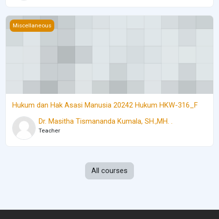
Hukum dan Hak Asasi Manusia 20242 Hukum HKW-316_F
Miscellaneous
Hukum dan Hak Asasi Manusia 20242 Hukum HKW-316_F
Dr. Masitha Tismananda Kumala, SH.,MH. .
Teacher
All courses