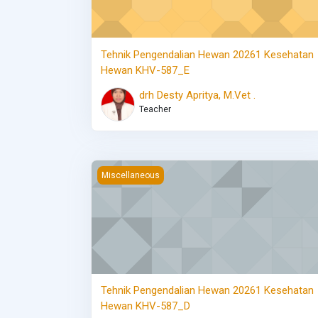
Tehnik Pengendalian Hewan 20261 Kesehatan
Hewan KHV-587_E
drh Desty Apritya, M.Vet .
Teacher
Tehnik Pengendalian Hewan 20261 Kesehatan
Miscellaneous
Tehnik Pengendalian Hewan 20261 Kesehatan
Hewan KHV-587_D