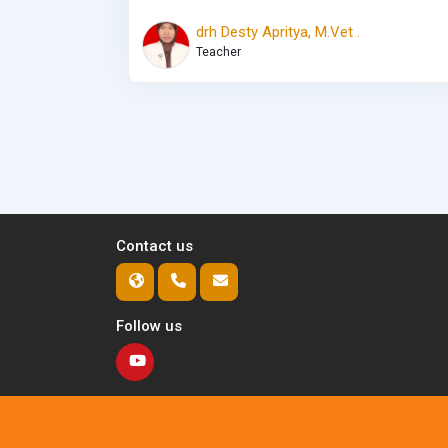
drh Desty Apritya, M.Vet .
Teacher
Contact us
Follow us