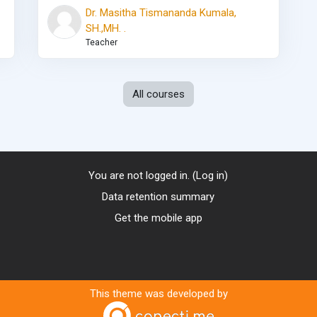
Dr. Masitha Tismananda Kumala,
SH.,MH. .
Teacher
All courses
You are not logged in. (
Log in
)
Data retention summary
Get the mobile app
This theme was developed by