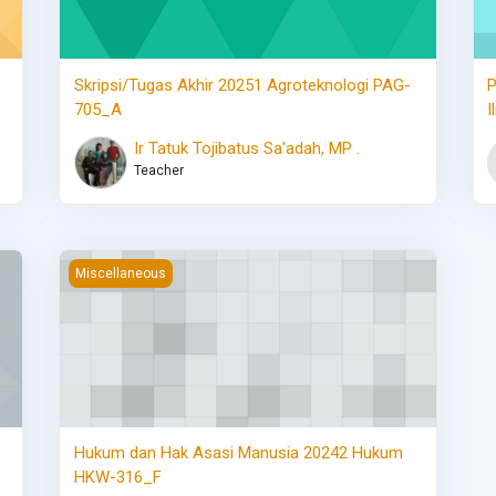
Skripsi/Tugas Akhir 20251 Agroteknologi PAG-
P
705_A
I
Ir Tatuk Tojibatus Sa'adah, MP .
Teacher
 Hewan KHV-587_D
Hukum dan Hak Asasi Manusia 20242 Hukum HKW-316_F
Miscellaneous
Hukum dan Hak Asasi Manusia 20242 Hukum
HKW-316_F