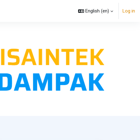
English ‎(en)‎
Log in